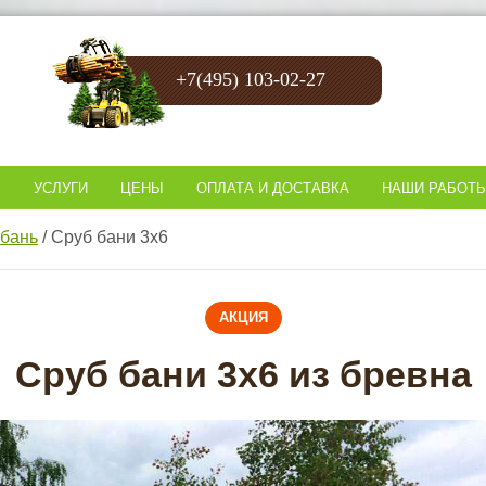
+7(495) 103-02-27
В
УСЛУГИ
ЦЕНЫ
ОПЛАТА И ДОСТАВКА
НАШИ РАБОТ
бань
/
Сруб бани 3х6
АКЦИЯ
Сруб бани 3х6 из бревна