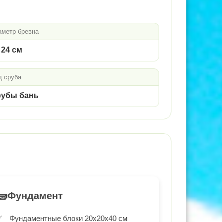
аметр бревна
 24 см
д сруба
убы бань
🧱
Фундамент
Фундаментные блоки 20х20х40 см