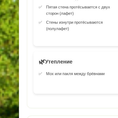
Пятая стена протёсывается с двух
сторон (лафет)
Стены изнутри протёсываются
(полулафет)
🌿
Утепление
Мох или пакля между брёвнами